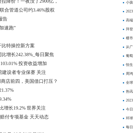
拉降价！一夜没了2900亿，
容”
小孩
出售联合管道公司约3.46%股权
询？
20
报告
高端
“加速跑”
拜登
坚决
楼市
子比特操控新方案
去，
从广
增长242.38%_每日聚焦
葡萄
103.01% 投资收益增加
恒生
馆建设者专业保赛 关注
周鸿
用商店前四，美国借口打压？
全球
.37%
快报
热讯
34%
料用
20
比增长19.2% 世界关注
20
今日
行赔付专项基金 天天动态
降26
环球
每日