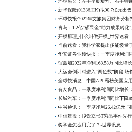
环球热文：左手星舰爆炸、右手特斯
马斯克不在乎
新华保险(01336.HK)拟90.7亿元
环球快报:2022年文旅集团财务分析
青岛：1.2亿“硕果金”助力成果转化
开模原理_什么叫做开模_世界速看
当前速看：我科学家提出多能级量
华安证券业绩快报：一季度净利润同比
谊熙加2022年净利168.58万同比增长
大运会倒计时进入“两位数”阶段 场
全球快消息！中国APP霸榜美国应
中国商务部回应
有友食品：一季度净利润同比增长121
长城汽车：一季度净利润同比下降89.
中兴通讯：一季度净利26.42亿元 同
中信建投：拟设立*ST紫晶事件先
奖学金怎么用完了？-世界讯息