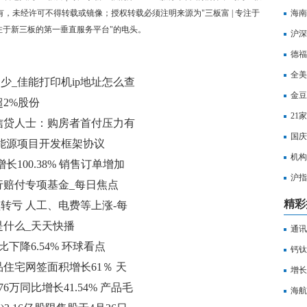
有，未经许可不得转载或镜像；授权转载必须注明来源为"三板富 | 专注于
海南
专注于新三板的第一垂直服务平台"的电头。
沪深
打击
德福
全美
少_佳能打印机ip地址怎么查
金豆
2%股份
21
信贷人士：购房者首付压力有
国庆
能源项目开发框架协议
机构
增长100.38% 销售订单增加
沪指
行赔付专项基金_每日焦点
水
精彩
由盈转亏 人工、电费等上涨-每
是什么_天天快播
通讯
比下降6.54% 环球看点
万港
钙钛
住宅网签面积增长61％ 天
位”
增长
76万同比增长41.54% 产品毛
海航