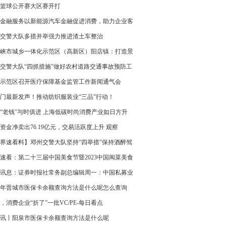
篮球公开赛大区赛开打
金融服务以新能源汽车金融促进消费，助力企业客
质量发展
交警大队多措并举强力推进渣土车整治
峡市城乡一体化示范区（高新区）阳店镇：打造景
小游园” 提升乡村“大颜值” 环球速读
交警大队“四抓措施”做好农村道路交通事故预防工
全球今热点
示范区召开医疗保障基金监管工作新闻通气会
门最新发声！推动纺织服装业“三品”行动！
“老钱”与时俱进 上海低碳时尚消费产业如日方升
资金净卖出76.19亿元，交易活跃度上升 观察
界速看料】邓州交警大队坚持“四举措”保持酒醉驾
整治
速看：第二十三届中国美食节暨2023中国闽菜美食
节将在福州召开
讯息：证券时报社常务副总编辑周一：中国私募业
呈现头部化、专业化和多元化三大特点
23年晋城市医保卡余额查询方法是什么呢怎么查询
，消费企业“折了”一批VC/PE-每日看点
讯丨阳泉市医保卡余额查询方法是什么呢