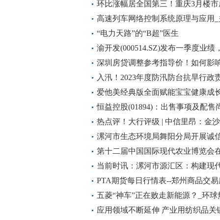
竞争毛利下降
环比涨幅居全国第三！重庆3月楼市
高速列车网络控制系统原理与应用
原理与应用简述
“电力天路”的“B超”医生
渝开发(000514.SZ)发布一季度业绩
条
深圳房贷调整参考指导价！如何影
化-环球新要闻
入汛！2023年度防汛防台抗旱行政
爱他美经典版全面赋能宝宝健康成
恒益控股(01894)：出售事项及配
热点评！大行评级 | 中信里昂：金
33.9港元 给予“买入”评级
漯河市生态环境局舞阳分局开展诚
第十二届中国国际现代农业博览会
当前时讯：漯河市源汇区：构建现
展
PTA期货每日行情表--郑州商品交易所(
五菱“神车”正在败走新能源？_环球
应用领域不断延伸 产业用纺织品关