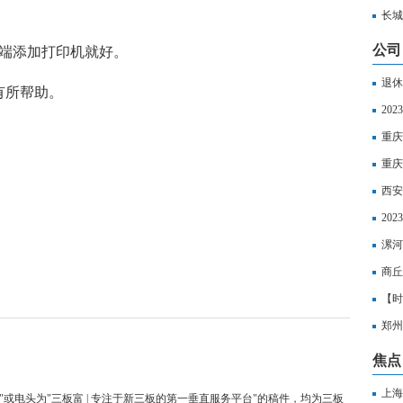
日聚
长城
公司
户端添加打印机就好。
退休
有所帮助。
金多
20
重庆
重庆
西安
计算
20
标准
漯河
一个
商丘
月|
【时
郑州
界微
焦点
上海
"或电头为"三板富 | 专注于新三板的第一垂直服务平台"的稿件，均为三板