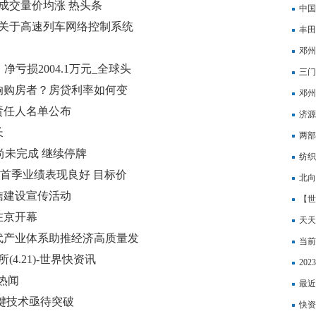
成交量价均涨 热头条
中国
_关于高速列车网络控制系统
丰田
户高
邓州
，净亏损2004.1万元_全球头
三门
响购房者？房贷利率如何变
观“
邓州
责任人名单公布
作 
济源
长
两部
售尚未完成 继续停牌
纺织
沙首季业绩表现良好 目标价
北向
信建设宣传活动
【世
在京开幕
高压
天天
代产业体系助推经济高质量发
文化
当前
4.21)-世界快资讯
发展
20
热闻
最近
键技术亟待突破
快资