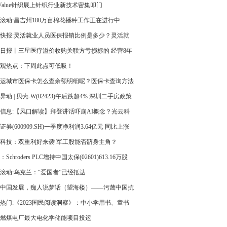
闭！
 Value针织展上针织行业新技术密集叩门
滚动:昌吉州180万亩棉花播种工作正在进行中
快报:灵活就业人员医保报销比例是多少？灵活就
疗保险一年交多少钱？
日报丨三星医疗溢价收购关联方亏损标的 经营8年
医疗服务收入仍有限
观热点：下周此点可低吸！
23运城市医保卡怎么查余额明细呢？医保卡查询方法
|天天时讯
异动 | 贝壳-W(02423)午后跌超4% 深圳二手房政策
对全国影响有限 环球头条
信息:【风口解读】拜登讲话吓崩AI概念？光云科
超9%，还有专家提示这个风险！
证券(600909.SH)一季度净利润3.64亿元 同比上涨
2.38%_全球今热点
科技：双重利好来袭 军工股能否跻身主角？
Schroders PLC增持中国太保(02601)613.16万股
作价约24.03港元
滚动:乌克兰：“爱国者”已经抵达
中国发展，痴人说梦话（望海楼）——污蔑中国抗
美方何其荒唐④
热门:《2023国民阅读洞察》：中小学用书、童书
费量占比超过40%
燃煤电厂最大电化学储能项目投运