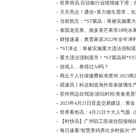
世界简讯:百信银行业绩增速下滑：
2021年增长83%
天天亮点！通信+算力催生需求，
厂商要崛起了？
当前热文：*ST紫晶：将被实施重大
泰国龙宫果、南多美芒果等18吨水
马 世界头条
财报速递：奥普家居2022年全年净利
不佳 天天资讯
*ST泽达：将被实施重大违法强制退
重大违法强制退市！*ST紫晶和*S
重点聚焦
游戏人，卷得过AI吗？
商丘个人社保缴费标准查询 2023
推荐
观速讯丨科达制造海外首条玻璃生
工仪式
苏州周边自驾游/游玩时间/美食美景
2023年4月21日亚盘交易建议：
元、瑞郎交易点位技术分析及预测
世界看热讯：4月21日十大人气股
【时快讯】广州职工医保住院报销
每日速看!智慧养鸡养出乡村振兴“