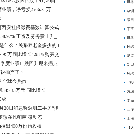
)2.16亿股限售股于4月26日
通报
世界
年度业绩，净亏损2566.81万
房为
华锁
么
绿田
？附西安社保缴费基数计算公式
宇宙
58.97% 工资及劳务费上升_
世界
是什么？关系养老金多少的3
环球
.95万同比增长4.98% 购买交
沪港
年一季度业绩止跌回升迎来拐点
跨境
新型
源被抛弃了？
环球
表 全球今热点
会开
“盛
润345.33万元 同比增长
方城
四成
姜涵
月20日消息称深圳二手房“指
态
三溪
梦想在此萌芽-微动态
​上
K)授出400万份购股权
【天