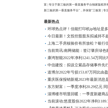
富 | 专注于新三板的第一垂直服务平台独家版权所
新三板的第一垂直服务平台"，并保留"三板富 | 
最新热点
环球热点评！佳能打印机ip地址是多
今日最新！文投控股股东拟减持不超
上海二手房核验价有所放松？银行
所减轻
当前简讯:南网储能：签订肇庆绿色
康鸿智能2022年净利1241.54万同比
每日速递
中信建投：拟设立紫晶存储事件先
道博尔2022年亏损153.87万同比
日焦点
重庆医保报销新规2023年最新消息
东方财富：一季度净利20.29亿元 同
淄博楼市明显回暖：一季度新建商品
天微动态
当前滚动:悠度股份2022年净利1189.