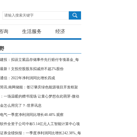
请输入搜索关键字
咨询
生活服务
经济
野
建投：拟设立紫晶存储事件先行赔付专项基金_每
点
最新！文投控股股东拟减持不超2%股份
通信：2022年净利润同比增长四成
简讯:南网储能：签订肇庆绿色能源项目开发框架
：一场温暖的赠书现场 让童心梦想在此萌芽-微动
金怎么用完了？-世界讯息
电气一季度净利润同比增长48.48% 观察
软件全资子公司中标5.14亿元人工智能计算中心项
天天快播报
证券业绩快报：一季度净利润同比增长242.38%_每