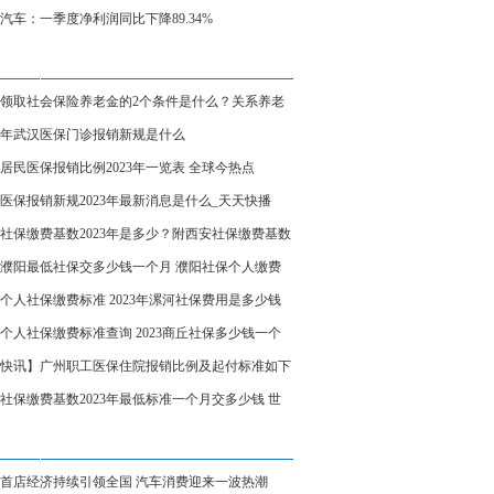
焦
汽车：一季度净利润同比下降89.34%
领取社会保险养老金的2个条件是什么？关系养老
少的3个因素
23年武汉医保门诊报销新规是什么
居民医保报销比例2023年一览表 全球今热点
医保报销新规2023年最新消息是什么_天天快播
社保缴费基数2023年是多少？附西安社保缴费基数
公式 全球热点评
23濮阳最低社保交多少钱一个月 濮阳社保个人缴费
详情 世界速讯
个人社保缴费标准 2023年漯河社保费用是多少钱
月
个人社保缴费标准查询 2023商丘社保多少钱一个
环球热推荐
快讯】广州职工医保住院报销比例及起付标准如下
社保缴费基数2023年最低标准一个月交多少钱 世
资讯
首店经济持续引领全国 汽车消费迎来一波热潮