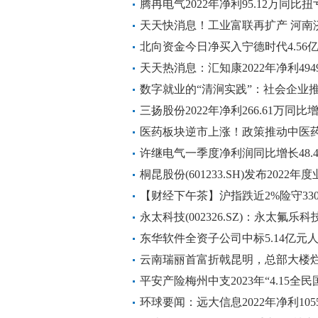
腾冉电气2022年净利95.12万同比
天天快消息！工业富联再扩产 河南
北向资金今日净买入宁德时代4.56
天天热消息：汇知康2022年净利4949
损失减少
数字就业的“清涧实践”：社会企业
环球新要闻
三扬股份2022年净利266.61万同比
年同期减少 环球今头条
医药板块逆市上涨！政策推动中医药
期_报道
许继电气一季度净利润同比增长48.4
桐昆股份(601233.SH)发布2022
下降98.26%-热推荐
【财经下午茶】沪指跌近2%险守330
科创板首批退市公司 每日观点
永太科技(002326.SZ)：永太氟
有的含氟冷却介质(氟化液)系列产
东华软件全资子公司中标5.14亿元
快播报
云南瑞丽首富折戟昆明，总部大楼
价几近腰斩
平安产险梅州中支2023年“4.15
日播报
环球要闻：远大信息2022年净利1055