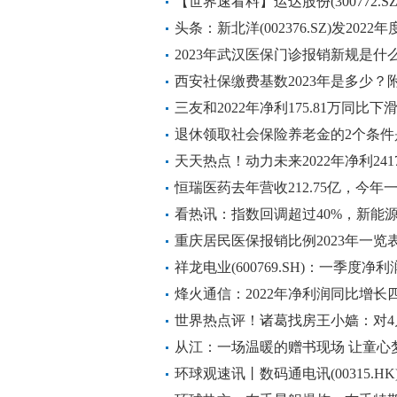
利增加
【世界速看料】运达股份(300772.SZ
可上市流通
头条：新北洋(002376.SZ)发2022
元，同比由盈转亏，每10股派1.5元
2023年武汉医保门诊报销新规是什
西安社保缴费基数2023年是多少
全球热点评
三友和2022年净利175.81万同比下滑
每日看点
退休领取社会保险养老金的2个条件
个因素
天天热点！动力未来2022年净利2417
易性金融资产产生利得
恒瑞医药去年营收212.75亿，今
看热讯：指数回调超过40%，新能
重庆居民医保报销比例2023年一览
祥龙电业(600769.SH)：一季度净利
37.06%
烽火通信：2022年净利润同比增长
世界热点评！诸葛找房王小嫱：对4
导价贷款”取消的点评
从江：一场温暖的赠书现场 让童心
环球观速讯丨数码通电讯(00315.H