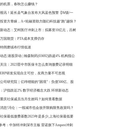
元的机票，春秋怎么赚钱？
视讯！延长县气象台发布大风蓝色预警【Ⅳ级/一
投资方青睐，A+轮融资助力随幻科技越“跑”越快？
新动态：艾柯医疗冲刺上市：拟募资10亿元，吕树
吕怡然父子为实控人
万国期货：PTA成本支撑仍存
特阔磨绒布行情低迷
动态:港股异动 | 翰森制药(03692)跌超4% 机构指公
年业绩逊预期 下调目标价及今年盈测
关注：2023晋中市医保卡怎么查询缴费记录明细
ERP研发实现自主可控，友商力量不可忽视
公司研究院｜亿纬锂能的“困境”：负债500亿、股
折、负债率创4年新高
：沪指跌近2% 数字经济概念大跌 环球新动态
23重庆社保减员当月生效吗？如何查看数据
消息!冯仑：一线城市也会放开限购限售政策吗？
社保最低缴费基数2023年是多少,上海社保最低要
少钱一个月？ 世界今日报
O参考：中加特冲刺深市主板 雷诺旗下Ampere冲刺