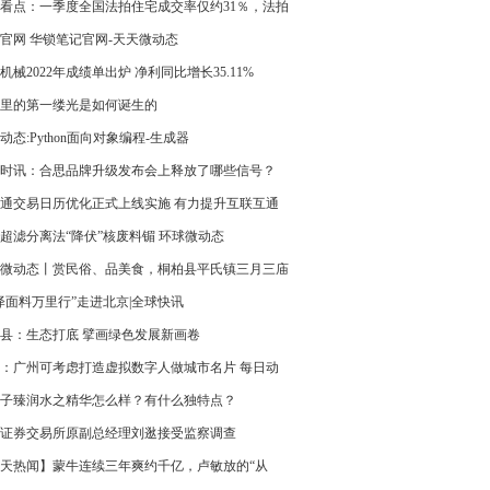
批评 速看
看点：一季度全国法拍住宅成交率仅约31％，法拍
何多流拍？
官网 华锁笔记官网-天天微动态
机械2022年成绩单出炉 净利同比增长35.11%
里的第一缕光是如何诞生的
动态:Python面向对象编程-生成器
时讯：合思品牌升级发布会上释放了哪些信号？
通交易日历优化正式上线实施 有力提升互联互通
投资效率
超滤分离法“降伏”核废料镅 环球微动态
微动态丨赏民俗、品美食，桐柏县平氏镇三月三庙
幕
泽面料万里行”走进北京|全球快讯
县：生态打底 擘画绿色发展新画卷
：广州可考虑打造虚拟数字人做城市名片 每日动
子臻润水之精华怎么样？有什么独特点？
海证券交易所原副总经理刘逖接受监察调查
天热闻】蒙牛连续三年爽约千亿，卢敏放的“从