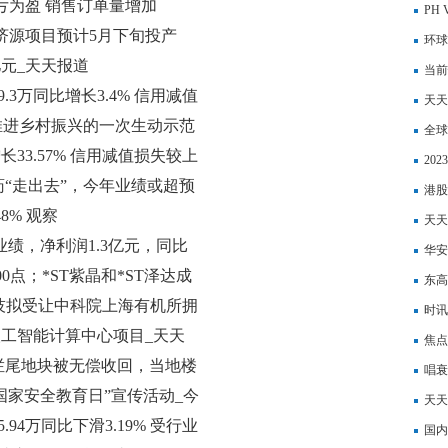
扭亏为盈 销售订单量增加
线封
PH
济源项目预计5月下旬投产
环球
亿元_天天报道
当前
.3万同比增长3.4% 信用减值
业医
天天
推进乡村振兴的一次生动示范
康复
全球
增长33.57% 信用减值损失较上
20
“走出去”，今年业绩或超预
如下
港股
8% 观察
传闻
天天
年度业绩，净利润1.3亿元，同比
技跌
华安
0点；*ST紫晶和*ST泽达成
24
东高
乐科技拟受让中科院上海有机所拥
时讯：
品的制备技术
人工智能计算中心项目_天天
每股
焦点
烂尾地块被无偿收回，当地楼
唱衰
全民国家安全教育日”宣传活动_今
疫，
天天
.94万同比下滑3.19% 受行业
的消
国内