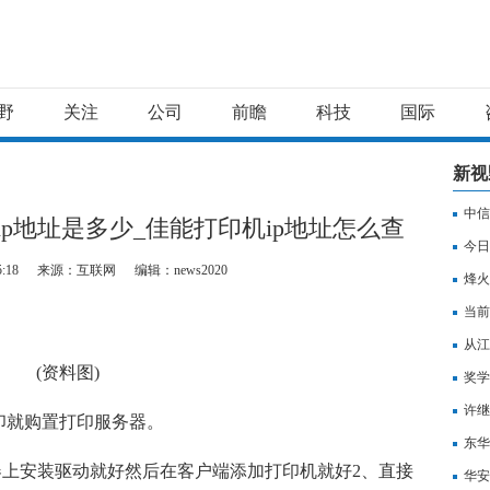
野
关注
公司
前瞻
科技
国际
新视
中信
p地址是多少_佳能打印机ip地址怎么查
日焦
今日
5:18
来源：互联网
编辑：news2020
烽火
当前
协议
从江
(资料图)
态
奖学
许继
印就购置打印服务器。
东华
器上安装驱动就好然后在客户端添加打印机就好2、直接
目_
华安