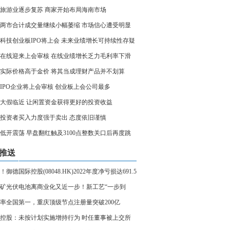
旅游业逐步复苏 商家开始布局海南市场
两市合计成交量继续小幅萎缩 市场信心遭受明显
科技创业板IPO将上会 未来业绩增长可持续性存疑
在线迎来上会审核 在线业绩增长乏力毛利率下滑
实际价格高于金价 将其当成理财产品并不划算
家IPO企业将上会审核 创业板上会公司最多
大假临近 让闲置资金获得更好的投资收益
投资者买入力度强于卖出 态度依旧谨慎
低开震荡 早盘翻红触及3100点整数关口后再度跳
推送
！御德国际控股(08048.HK)2022年度净亏损达691.5
元
矿光伏电池离商业化又近一步！新工艺“一步到
生产 简单高效
率全国第一，重庆顶级节点注册量突破200亿
控股：未按计划实施增持行为 时任董事被上交所