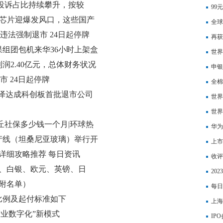
投诉占比持续攀升，按较
99
光芯片迎爆发风口，这些国产
全球
违法强制退市 24日起停牌
般】
再获
果组团包机来华36小时上架盒
世界
润2.40亿元，总体财务状况
铣、
申银
市 24日起停牌
全棉
T泽达成科创板首批退市公司
世界
司去
世界
商丘社保多少钱一个月|环球热
华为
产线（坦桑尼亚玻璃）举行开
上市
详细攻略推荐 每日资讯
价腰
收评
黄金、白银、欧元、英镑、日
20
（附名单）
每日
比例及起付标准如下
上海
产业数字化”新模式
交多
IP