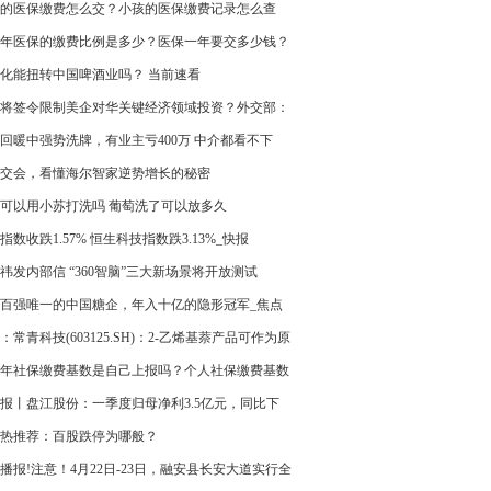
有多少无奈？
的医保缴费怎么交？小孩的医保缴费记录怎么查
 天天观热点
23年医保的缴费比例是多少？医保一年要交多少钱？
化能扭转中国啤酒业吗？ 当前速看
将签令限制美企对华关键经济领域投资？外交部：
反对
回暖中强势洗牌，有业主亏400万 中介都看不下
官方定调-天天亮点
交会，看懂海尔智家逆势增长的秘密
可以用小苏打洗吗 葡萄洗了可以放多久
指数收跌1.57% 恒生科技指数跌3.13%_快报
祎发内部信 “360智脑”三大新场景将开放测试
百强唯一的中国糖企，年入十亿的隐形冠军_焦点
：常青科技(603125.SH)：2-乙烯基萘产品可作为原
于高端光刻胶的生产
23年社保缴费基数是自己上报吗？个人社保缴费基数
23是多少
报丨盘江股份：一季度归母净利3.5亿元，同比下
.89%
热推荐：百股跌停为哪般？
播报!注意！4月22日-23日，融安县长安大道实行全