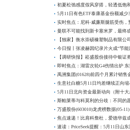
初夏松弛感度假风穿搭，轻透低饱
热点
5月11日有色ETF泰康基金份额减少
洛阳钼业、北方稀土 焦点滚动
实时焦点：尼科·威廉斯腿筋受伤，
杯
曼联不可能找到新卡塞米罗，最终或
时日
【独家】衡水崇硕橡塑制品有限公司
今日报丨张凌赫因纪录片火成“节能
【调研快报】崧盛股份接待中银证券
即时焦点：湖雷次轮G4伤情出炉 
多重优势
禹洲集团(01628)前四个月累计销售金
生意社白糖5月11日均差继续正向缩小为
5月11日北向资金最新动向（附十
斯帕莱蒂与科莫利的分歧：不同的
图斯的内部较量
万盛股份(603010)龙虎榜数据(05-1
焦点速递！比肩科詹杜，爱德华兹
300+的球员
速读：PriceSeek提醒：5月11