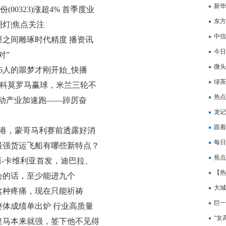
电桩
新华
00323)涨超4% 首季度业
东方
利润修复
灯|焦点关注
每日
中信
之间雕琢时代精度 播资讯
振内
今日
对”
跌超
微头
6人的噩梦才刚开始_快播
绿茶
夜！科莫罗马赢球，米兰三轮不
热点
推动产业加速跑——踔厉奋
龙记
跟着
海港，蒙哥马利赛前透露好消
每日
最强货运飞船有哪些新特点？
活动
焦点
西-卡维利亚首发，迪巴拉、
本1
【热
会的话，至少能进九个
大城
这种疼痛，现在只能祈祷
币
巨一
体成绩单出炉 行业高质量
聚焦
“女
皇马本来就强，签下他不见得