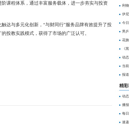
进阶课程体系，通过丰富服务载体，进一步夯实与投资
及时
利物
伊尼
祈祷
今日
触达与多元化创新，“与财同行”服务品牌有效提升了投
升，
男乒
广的投教实践模式，获得了市场的广泛认可。
找回
花旗
建
《黑
动态
实大
当前
视觉
报道
精彩
动态
实大
播报
每日
本1
速递