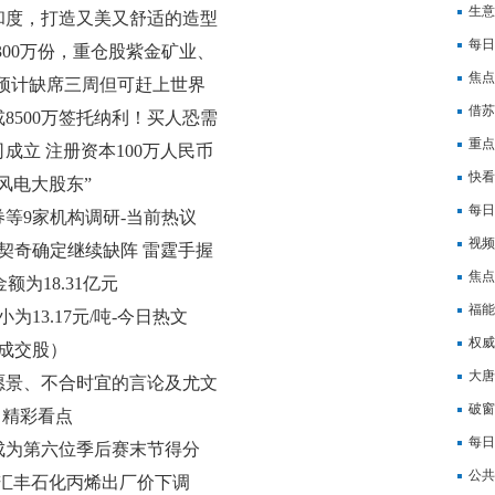
生意
和度，打造又美又舒适的造型
每日
300万份，重仓股紫金矿业、
焦点
预计缺席三周但可赶上世界
10.
借苏
8500万签托纳利！买人恐需
重点
成立 注册资本100万人民币
货？
快看
风电大股东”
本支
每日
等9家机构调研-当前热议
万人
视频
东契奇确定继续缺阵 雷霆手握
-2
焦点
额为18.31亿元
瞻特
福能
13.17元/吨-今日热文
滑5.
权威
大成交股）
新视
大唐
愿景、不合时宜的言论及尤文
破窗
1) 精彩看点
每日
成为第六位季后赛末节得分
瓦
公共
日山东汇丰石化丙烯出厂价下调