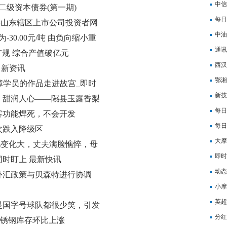
单锁
中信
二级资本债券(第一期)
势 
每日
6年山东辖区上市公司投资者网
中油
30.00元/吨 由负向缩小重
通讯
业扩规 综合产值破亿元
西汉
) 新资讯
赞大
鄂湘
障学员的作品走进故宫_即时
新技
渣，甜润人心——隰县玉露香梨
每日
客功能焊死，不会开发
西汉
每日
次跌入降级区
大摩
儿变化大，丈夫满脸憔悴，母
元|
即时
同时盯上 最新快讯
订单
动态
外汇政策与贝森特进行协调
好
小摩
英超
是国字号球队都很少笑，引发
下课
分红
国内不锈钢库存环比上涨