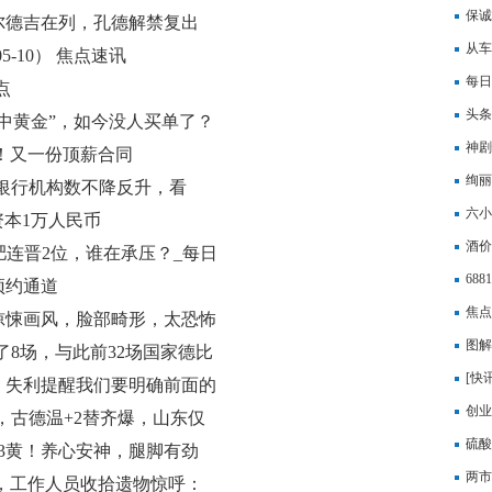
元待
保诚
尔德吉在列，孔德解禁复出
假、
从车
5-10） 焦点速讯
线观
每日
点
头条
中黄金”，如今没人买单了？
神剧
0万！又一份顶薪合同
分约
绚丽
银行机构数不降反升，看
六小
注册资本1万人民币
酒价
肥连晋2位，谁在承压？_每日
68
预约通道
焦点
惊悚画风，脸部畸形，太恐怖
湄潭
图解
了8场，与此前32场国家德比
比增
[快
，失利提醒我们要明确前面的
创业
，古德温+2替齐爆，山东仅
硫酸
3黄！养心安神，腿脚有劲
两市
，工作人员收拾遗物惊呼：