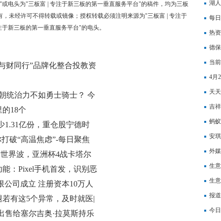
金制
湖人
"或电头为"三板富 | 专注于新三板的第一垂直服务平台"的稿件，均为三板
有，未经许可不得转载或镜像；授权转载必须注明来源为"三板富 | 专注于
老詹
每日
专注于新三板的第一垂直服务平台"的电头。
宴“
热资
德保
不舍
当前
“与财同行”品牌化整合投教资
视觉
4月
投教体系
天天
王朝统治力不如勇士骑士？ 今
200
吉祥
的18个
蚂蚁
少1.31亿份，重仓股宁德时
安琪
打破“高温焦虑”-每日聚焦
外媒
轰世界波，亚洲杯4战卡塔尔
沦为
生意
能：Pixel手机首发，识别恶
生意
公司成立 注册资本10万人
播报
报道
若有这5个异常，及时就医|
今日
出售给塞尔吉奥·拉莫斯持乐