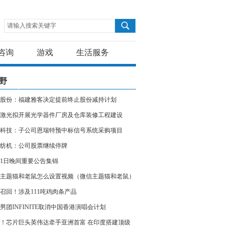
请输入搜索关键字
咨询
游戏
生活服务
野
股份：福建雅客决定提前终止股份减持计划
激光拟开展光学器件厂房及仓库装修工程建设
科技：子公司恩瑞特预中标信号系统采购项目
纺机：公司股票继续停牌
11日晚间重要公告集锦
主题猫和老鼠怎么设置视频（微信主题猫和老鼠）
召回！涉及111吨鸡肉条产品
男团INFINITE取消中国香港演唱会计划
！芯片巨头英伟达牵手亚洲首富 在印度搭建顶级