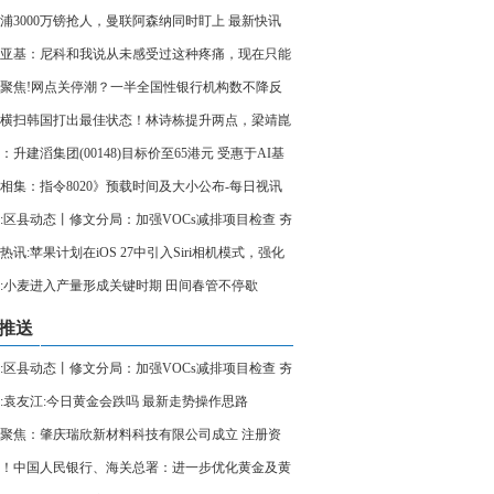
就医|每日关注
浦3000万镑抢人，曼联阿森纳同时盯上 最新快讯
亚基：尼科和我说从未感受过这种疼痛，现在只能
聚焦!网点关停潮？一半全国性银行机构数不降反
看似“退店”实为“进村”
横扫韩国打出最佳状态！林诗栋提升两点，梁靖崑
熟悉感觉
：升建滔集团(00148)目标价至65港元 受惠于AI基
相集：指令8020》预载时间及大小公布-每日视讯
:区县动态丨修文分局：加强VOCs减排项目检查 夯
气污染防治成效
热讯:苹果计划在iOS 27中引入Siri相机模式，强化
AI能力
:小麦进入产量形成关键时期 田间春管不停歇
推送
:区县动态丨修文分局：加强VOCs减排项目检查 夯
气污染防治成效
:袁友江:今日黄金会跌吗 最新走势操作思路
聚焦：肇庆瑞欣新材料科技有限公司成立 注册资
00万人民币
！中国人民银行、海关总署：进一步优化黄金及黄