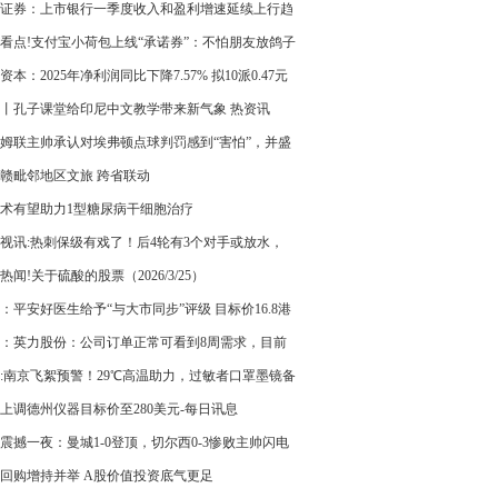
定未来成长
证券：上市银行一季度收入和盈利增速延续上行趋
预计全年趋势延续
看点!支付宝小荷包上线“承诺券”：不怕朋友放鸽子
资本：2025年净利润同比下降7.57% 拟10派0.47元
丨孔子课堂给印尼中文教学带来新气象 热资讯
姆联主帅承认对埃弗顿点球判罚感到“害怕”，并盛
卫·莫耶斯的遗产
赣毗邻地区文旅 跨省联动
术有望助力1型糖尿病干细胞治疗
视讯:热刺保级有戏了！后4轮有3个对手或放水，
姆有2场恶战
热闻!关于硫酸的股票（2026/3/25）
：平安好医生给予“与大市同步”评级 目标价16.8港
重点聚焦
：英力股份：公司订单正常可看到8周需求，目前
量稳定
:南京飞絮预警！29℃高温助力，过敏者口罩墨镜备
上调德州仪器目标价至280美元-每日讯息
震撼一夜：曼城1-0登顶，切尔西0-3惨败主帅闪电
回购增持并举 A股价值投资底气更足