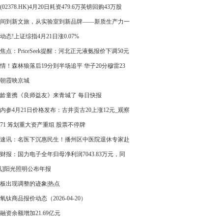
遇诉求：包括停工留薪期工资、加班费、未休年
(02378.HK)4月20日耗资479.6万英镑回购43万股
医疗费等，其年薪曾达120万
间到新文旅，从实验室到新品牌——新质生产力一
察
动态!上证综指4月21日涨0.07%
焦点：PriceSeek提醒：河北正元液氨报价下调50元
情！森林狼落后19分到半场追平 华子20分穆雷23
基奇被虐 天天资讯
朝霞映京城
龄童携《良师益友》来青城了 每日快报
内参4月21日价格发布：古井贡古20上涨12元_观察
8171 筹划重大资产重组 股票不停牌
速讯：名医下沉惠民生！播州区中医院退休专家赴
协诚医院开展义诊
财报：国力电子全年归母净利润7043.83万元，同
长132.95% 头条焦点
讯]阳光照明公布年报
板出现调整的迹象|热点
氧钛商品报价动态（2026-04-20）
融资余额增加21.69亿元