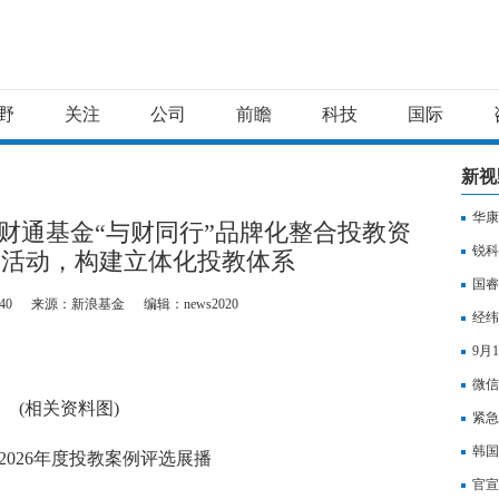
野
关注
公司
前瞻
科技
国际
新视
华康
护|财通基金“与财同行”品牌化整合投教资
锐科
9场活动，构建立体化投教体系
国睿
40
来源：新浪基金
编辑：news2020
经纬
9月
微信
(相关资料图)
紧急
韩国
2026年度投教案例评选展播
官宣