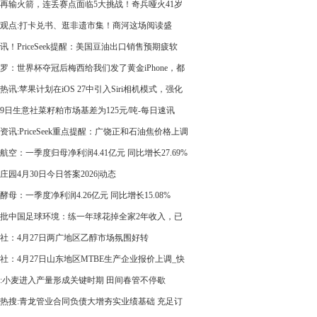
品进出口准许证“非一批一证”管理
再输火箭，连丢赛点面临5大挑战！奇兵哑火41岁
压力激增-每日头条
观点:打卡兑书、逛非遗市集！商河这场阅读盛
热气腾腾”
讯！PriceSeek提醒：美国豆油出口销售预期疲软
罗：世界杯夺冠后梅西给我们发了黄金iPhone，都
得用
热讯:苹果计划在iOS 27中引入Siri相机模式，强化
AI能力
29日生意社菜籽粕市场基差为125元/吨-每日速讯
资讯:PriceSeek重点提醒：广饶正和石油焦价格上调
元
航空：一季度归母净利润4.41亿元 同比增长27.69%
庄园4月30日今日答案2026|动态
酵母：一季度净利润4.26亿元 同比增长15.08%
批中国足球环境：练一年球花掉全家2年收入，已
富人游戏
社：4月27日两广地区乙醇市场氛围好转
社：4月27日山东地区MTBE生产企业报价上调_快
:小麦进入产量形成关键时期 田间春管不停歇
热搜:青龙管业合同负债大增夯实业绩基础 充足订