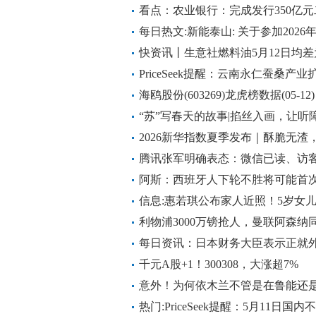
观态度
看点：农业银行：完成发行350亿元
每日热文:新能泰山: 关于参加202
上集体接待日活动的公告
快资讯丨生意社燃料油5月12日均差为-
新扩大
PriceSeek提醒：云南永仁蚕桑产
海鸥股份(603269)龙虎榜数据(05-12
“苏”写春天的故事|掐丝入画，让听
焦点
2026新华指数夏季发布｜酥脆无
闪耀世界品牌莫干山大会
腾讯张军明确表态：微信已读、访
阿斯：西班牙人下轮不胜将可能首
信息:惠若琪公布家人近照！5岁女
亲显年轻
利物浦3000万镑抢人，曼联阿森纳
每日资讯：日本财务大臣表示正就
千元A股+1！300308，大涨超7%
意外！为何依木兰不管是在鲁能还
热议|热消息
热门:PriceSeek提醒：5月11日