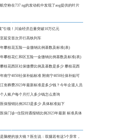
、炼制本土大模型
航空称在737 ng的发动机中发现了aog提供的叶片
城”引领！川渝经济总量突破10万亿元
至延安首次开行高铁列车
23年攀枝花五险一金缴纳比例基数及标准(表)
23年攀枝花仁和区五险一金缴纳比例基数及标准(表)
23攀枝花西区社保缴费比例及基数是多少 攀枝花西
保缴费标准表
23年南宁4050社保补贴标准 附南宁4050社保补贴可
受几年
江丧葬费2023年最新标准是多少钱？今年企退人员
费领多少钱？
个人账户每个月打入多少钱怎么查询
医保报销比例2023是多少 具体标准如下
医保门诊+住院待遇报销比例2023年最新 标准具体
是脑梗的放大镜？医生说：双腿若有这5个异常，