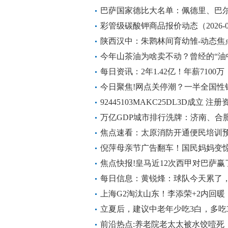
会更进一步
巴萨国家德比大名单：佩德里、巴
彩管级碳酸钾商品报价动态（2026-0
陕西汉中：朱鹮林间育幼雏-动态焦
今年山茶油为啥卖不动？曾经的“油
天天快报
每日资讯：2年1.42亿！年薪710
今日聚焦!网点关停潮？一半全国性
似“退店”实为“进村”
92445103MAKC25DL3D成立 
万亿GDP城市排行洗牌：济南、合
观点
焦点速看：太原消防开通便民培训
倪萍母亲节广告翻车！国民妈妈变
了
焦点快报!皇马近12次西甲对巴萨赢
胜场相同
每日信息：黄锐烽：球队今天累了
道路
上海G2淘汰山东！李添荣+2内回暖
靠2将_当前资讯
立夏后，建议中老年少吃3白，多吃
今日快讯
前沿热点:养老院老太太被水饺噎死