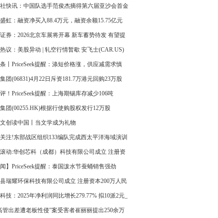
相关企业
社快讯：中国队选手范俊杰摘得第六届亚沙会首金
盛虹：融资净买入88.4万元，融资余额15.75亿元
消息
证券：2026北京车展将开幕 新车蓄势待发 有望提
需
热议：美股异动 | 轧空行情暂歇 安飞士(CAR.US)
2% 此前月内暴涨390%
条丨PriceSeek提醒：涤短价格涨，供应减需求慎
集团(06831)4月22日斥资181.7万港元回购23万股
评！PriceSeek提醒：上海期锡库存减少106吨
集团(00255.HK)根据行使购股权发行12万股
文创读中国丨当文学成为礼物
关注!东部战区组织133编队完成西太平洋海域演训
 经与西水道返回
滚动:华创芯科（成都）科技有限公司成立 注册资
0万人民币
闻】PriceSeek提醒：泰国泼水节蚕蛹销售强劲
县瑞耀环保科技有限公司成立 注册资本200万人民
科技：2025年净利润同比增长279.77% 拟10派2元_
高管出差遭老板性侵”案受害者崔丽丽提出250余万