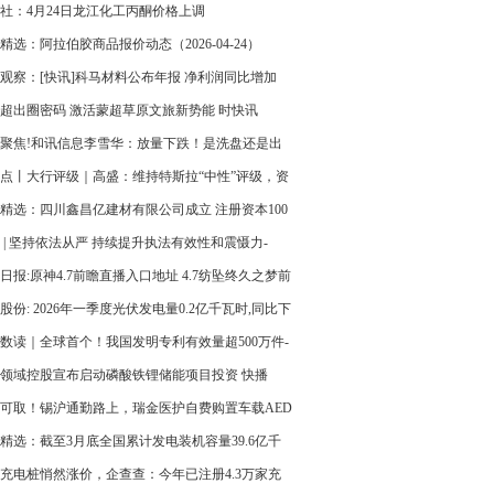
社：4月24日龙江化工丙酮价格上调
精选：阿拉伯胶商品报价动态（2026-04-24）
观察：[快讯]科马材料公布年报 净利润同比增加
46%
超出圈密码 激活蒙超草原文旅新势能 时快讯
聚焦!和讯信息李雪华：放量下跌！是洗盘还是出
点丨大行评级｜高盛：维持特斯拉“中性”评级，资
出及robotaxi进展放缓为主要风险
精选：四川鑫昌亿建材有限公司成立 注册资本100
民币
 | 坚持依法从严 持续提升执法有效性和震慑力-
025年中国证监会执法情况综述
日报:原神4.7前瞻直播入口地址 4.7纺坠终久之梦前
别节目时间
股份: 2026年一季度光伏发电量0.2亿千瓦时,同比下
21%
数读｜全球首个！我国发明专利有效量超500万件-
野
领域控股宣布启动磷酸铁锂储能项目投资 快播
可取！锡沪通勤路上，瑞金医护自费购置车载AED
精选：截至3月底全国累计发电装机容量39.6亿千
充电桩悄然涨价，企查查：今年已注册4.3万家充