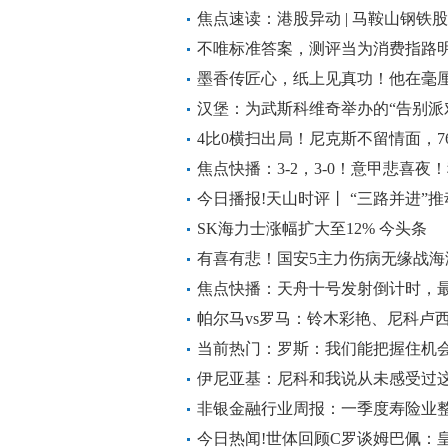
焦点速读：港股异动 | 马鞍山钢铁股份(
绩实现盈利 机构指短期国内钢价迎
不唯标准答案，测评当为消费指路明
墨香传匠心，纸上见真功！他在毫厘
汉堡：为武斯科维奇举办的“告别派
4比0横扫出局！尼克斯不留情面，7
焦点快播：3-2，3-0！意甲悲喜
胜，积分榜更新
今日播报!天山时评丨 “三路并进”
发“十五五”系列谈㊺
SK海力士涨幅扩大至12% 今头条
有喜有悲！国安5主力伤病无缘战
息
焦点快播：天舟十号发射倒计时，
帕尔马vs罗马：铃木彩艳、尼科卢
马伦出战
当前热门：罗斯：我们能把握住机
伊尼亚基：尼科和我说从未感受过
非银金融行业周报：一季度寿险业整
发展的底色鲜明
今日热闻!世体回顾C罗谈姆巴佩：