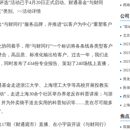
例评选”活动已于4月20日正式启动。财通基金“与财同
超算
西南
”类别。>>活动详情
公司
出“与财同行”服务品牌，并推进“以客户为中心”重塑客户
“双
北京
20
协同着手，用“与财同行”一个标识将各条线各类型客户
20
整合，高品质、标准化输出给客户。过去一年，我们走
20
动，同时发布了434份专业报告、策划了240场线上直播，
区社
20
以享
黑龙
通基金走进浙江大学、上海理工大学等高校开展投教实
丧葬
医保
动”，走进上海30余个社区举办养老反诈科普讲座；与浙
西安
；并为外卖骑手送去实用的科普知识等……意在尽可能多
上海
”。
如下
焦点
推出17期《财通观市》直播、在小宇宙开设《与财同行》
双腿