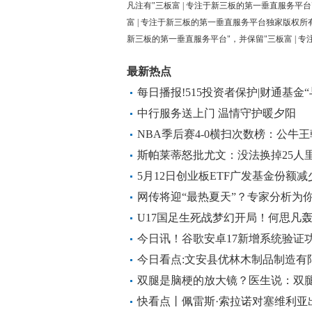
凡注有"三板富 | 专注于新三板的第一垂直服务平台
富 | 专注于新三板的第一垂直服务平台独家版权所
新三板的第一垂直服务平台"，并保留"三板富 | 
最新热点
每日播报!515投资者保护|财通基金
源：年办309场活动，构建立体化
中行服务送上门 温情守护暖夕阳
NBA季后赛4-0横扫次数榜：公牛
头条
斯帕莱蒂怒批尤文：没法换掉25人里
5月12日创业板ETF广发基金份额减
代、中际旭创、新易盛 每日简讯
网传将迎“最热夏天”？专家分析为你
U17国足生死战梦幻开局！何思凡
均破门 快播报
今日讯！谷歌安卓17新增系统验证功
意仿冒系统
今日看点:文安县优林木制品制造有限
民币
双腿是脑梗的放大镜？医生说：双腿
每日关注
快看点丨佩雷斯·索拉诺对塞维利亚