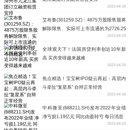
2023-04-20
艾布鲁(301259.SZ)：4875万股限售股将
解除限售、实际可上市流通的为2726.25
2023-04-20
万股_今日精选
全球观天下！法国房贷利率创近10年新
高 买房变得越来越难
2023-04-20
焦点精选！宝宝树IPO疑云再起：高层内
斗牵扯“复星系” 自辩正常经营
2023-04-20
中科微至(688211.SH)发布2022年业绩
净亏损1.19亿元 同比由盈转亏 每日消息
2023-04-20