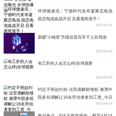
环球微速讯：宁德时代发布凝聚态电池
固态电池血战开启 且看鹿死谁手！
2023-04-21
新疆“小独库”升级后迎百车千人自驾游
2023-04-20
有乙肝的人会怎么样|全球观察
2023-04-20
约定不明起纠纷 法官调解助维权 湘潭中
院多轮调解让16名劳动者拿到工资_今日
2023-04-20
关注
每日热点：EIA天然气报告：截至4月14