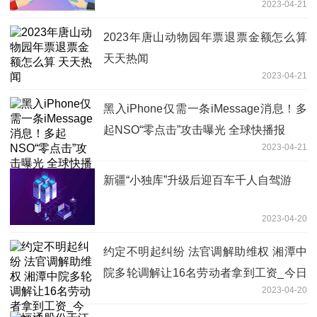
2023-04-21
2023年唐山动物园年票退票金额怎么算
天天热闻
2023-04-21
黑入iPhone仅需一条iMessage消息！多
起NSO“零点击”攻击曝光 全球快播报
2023-04-21
新疆“小独库”升级后迎百车千人自驾游
2023-04-20
约定不明起纠纷 法官调解助维权 湘潭中
院多轮调解让16名劳动者拿到工资_今日
2023-04-20
关注