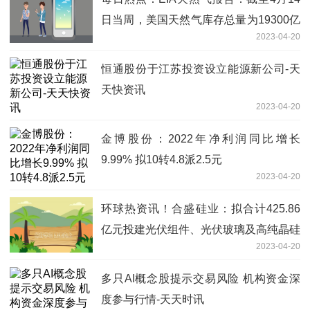
日当周，美国天然气库存总量为19300亿
2023-04-20
立方英尺，较此前一周增加750亿立方英
尺，较去年同期增加4880亿立方英尺，
恒通股份于江苏投资设立能源新公司-天
同比增幅33.8%，同时较5年均值高3290
天快资讯
亿立方英尺，增幅20.5%
2023-04-20
金博股份：2022年净利润同比增长
9.99% 拟10转4.8派2.5元
2023-04-20
环球热资讯！合盛硅业：拟合计425.86
亿元投建光伏组件、光伏玻璃及高纯晶硅
2023-04-20
项目
多只AI概念股提示交易风险 机构资金深
度参与行情-天天时讯