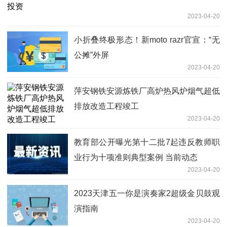
2023-04-20
小折叠终极形态！新moto razr官宣：“无
公摊”外屏
2023-04-20
萍安钢铁安源炼铁厂高炉热风炉烟气超低
排放改造工程竣工
2023-04-20
教育部公开曝光第十二批7起违反教师职
业行为十项准则典型案例 当前动态
2023-04-20
2023天津五一你是演奏家2超级金贝鼓观
演指南
2023-04-20