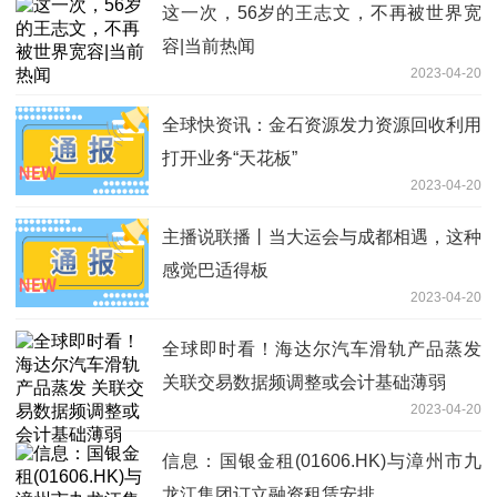
这一次，56岁的王志文，不再被世界宽
容|当前热闻
2023-04-20
全球快资讯：金石资源发力资源回收利用
打开业务“天花板”
2023-04-20
主播说联播丨当大运会与成都相遇，这种
感觉巴适得板
2023-04-20
全球即时看！海达尔汽车滑轨产品蒸发
关联交易数据频调整或会计基础薄弱
2023-04-20
信息：国银金租(01606.HK)与漳州市九
龙江集团订立融资租赁安排