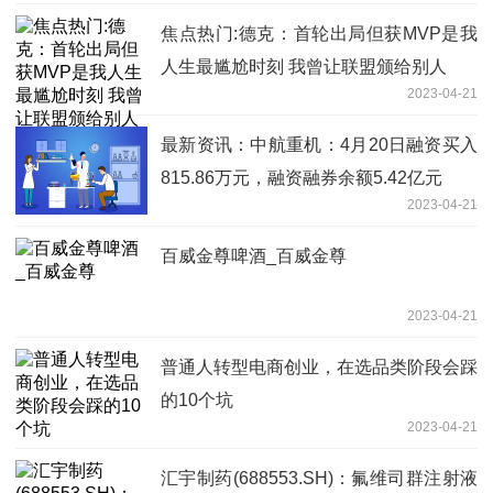
焦点热门:德克：首轮出局但获MVP是我
人生最尴尬时刻 我曾让联盟颁给别人
2023-04-21
最新资讯：中航重机：4月20日融资买入
815.86万元，融资融券余额5.42亿元
2023-04-21
百威金尊啤酒_百威金尊
2023-04-21
普通人转型电商创业，在选品类阶段会踩
的10个坑
2023-04-21
汇宇制药(688553.SH)：氟维司群注射液