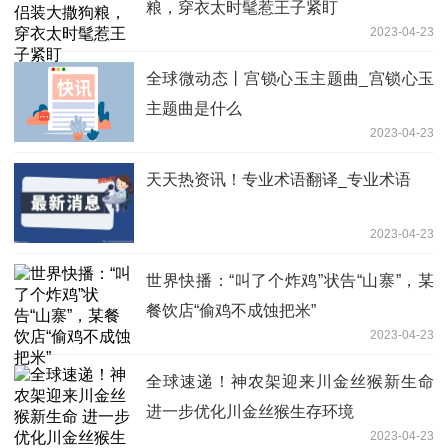
粮，穿衣太时髦惹王子紧盯
2023-04-23
全球微动态丨宫锁心玉主题曲_宫锁心玉
主题曲是什么
2023-04-23
天天热资讯！专业术语翻译_专业术语
2023-04-23
世界快播：“叫了个炸鸡”状告“山寨”，某
餐饮店“偷鸡不成蚀把米”
2023-04-23
全球速递！神农架迎来川金丝猴新生命
进一步优化川金丝猴生存环境
2023-04-23