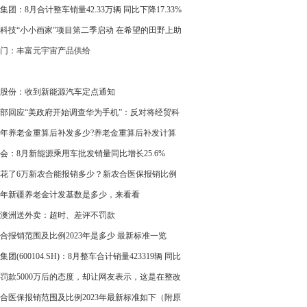
集团：8月合计整车销量42.33万辆 同比下降17.33%
科技“小小画家”项目第二季启动 在希望的田野上助
想绽放
门：丰富元宇宙产品供给
股份：收到新能源汽车定点通知
部回应“美政府开始调查华为手机”：反对将经贸科
题政治化
23年养老金重算后补发多少?养老金重算后补发计算
附案例
会：8月新能源乘用车批发销量同比增长25.6%
花了6万新农合能报销多少？新农合医保报销比例
23年最新标准
23年新疆养老金计发基数是多少，来看看
澳洲送外卖：超时、差评不罚款
合报销范围及比例2023年是多少 最新标准一览
集团(600104.SH)：8月整车合计销量423319辆 同比
7.33%
罚款5000万后的态度，却让网友表示，这是在整改
讨吗？
合医保报销范围及比例2023年最新标准如下（附原