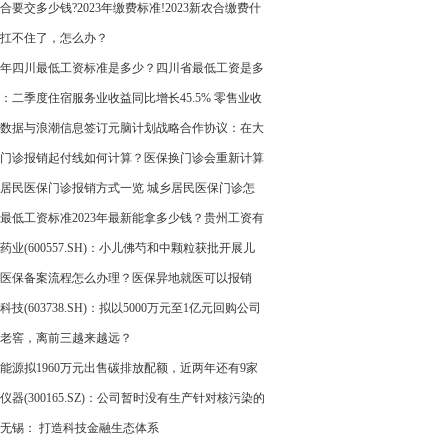
为手机 华为并非公司直接客户
合要交多少钱?2023年缴费标准!2023新农合缴费什
候开始和截止?
扛不住了，怎么办？
23年四川最低工资标准是多少？四川省最低工资是多
一个月？
：二季度住宿服务业收益同比增长45.5% 零售业收
比增长17.5%
数据与浪潮信息签订元脑计划战略合作协议：在大
开发等方向进行深入的技术合作
门诊报销起付线如何计算？医保换门诊会重新计算
居民医保门诊报销方式一览 城乡居民医保门诊怎
销?
最低工资标准2023年最新能拿多少钱？贵州工资有
工资标准吗？
药业(600557.SH)：小儿佛芍和中颗粒获批开展儿
能性腹痛气机阻滞证的临床试验
医保备案流程怎么办理？医保异地就医可以报销
科技(603738.SH)：拟以5000万元至1亿元回购公司
老窖，离前三越来越远？
盛能源拟1960万元出售碳排放配额，近两年还有9家
以此获益
仪器(300165.SZ)：公司暂时没有生产针对核污染的
产品
无锡： 打造科技金融生态体系