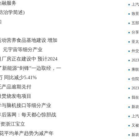
金融服务
上汽
防治学简述)
致景
知
力梦
五部
分享
动营养食品基地建设 增加
亚太
、元宇宙等细分产业
外交
房正在建设中 预计2024
技问
20
了新能源“剑锋”一边取经，一
公式
乘联
”一边取经，一边加速，BBA
万 同比减少5.41%
住院
托产品逾期兑付
20
20
圾焚烧发电项目
我在
学与脑机接口等细分产业
新农
5年后落网：每天都心惊胆战
上汽
增资浙江宝立
下降1
又被
棉花平均单产趋势为减产年
和检
新农