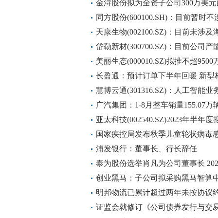
41%
金浔股份拟为全资子公司300万美
同方股份(600100.SH)：目前暂
套应用
天康生物(002100.SZ)：目前未涉
岱勒新材(300700.SZ)：目前公
美丽生态(000010.SZ)拟推不超9
予价格为1.51元/股
长盈通：预计订单下半年回暖 新型
直击业绩会
慧博云通(301316.SZ)：人工智
广汽集团：1-8月整车销量155.0
96.64%
亚太科技(002540.SZ)2023年半年
除息
国家疾控局发布秋季儿童轮状病毒
浦发银行：董事长、行长辞任
泰为股份选举肖凡为公司董事长 2023
创业黑马：子公司拟采购黑马智算
明邦物流已累计超过两年未按协议
费用
证监会就修订《公司债券发行与交