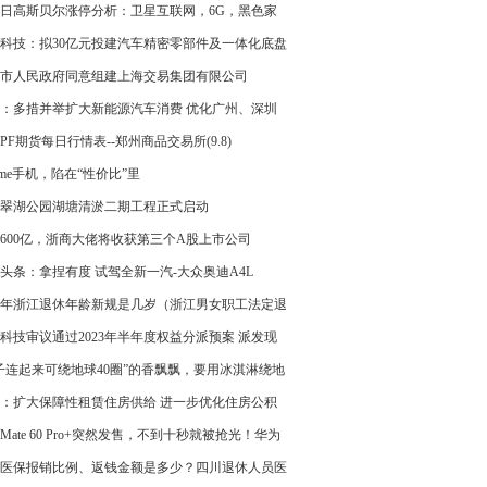
8日高斯贝尔涨停分析：卫星互联网，6G，黑色家
念热股
科技：拟30亿元投建汽车精密零部件及一体化底盘
件项目
市人民政府同意组建上海交易集团有限公司
：多措并举扩大新能源汽车消费 优化广州、深圳
限购政策
PF期货每日行情表--郑州商品交易所(9.8)
alme手机，陷在“性价比”里
翠湖公园湖塘清淤二期工程正式启动
600亿，浙商大佬将收获第三个A股上市公司
头条：拿捏有度 试驾全新一汽-大众奥迪A4L
23年浙江退休年龄新规是几岁（浙江男女职工法定退
龄）
科技审议通过2023年半年度权益分派预案 派发现
利1987万元
子连起来可绕地球40圈”的香飘飘，要用冰淇淋绕地
：扩大保障性租赁住房供给 进一步优化住房公积
用范围
Mate 60 Pro+突然发售，不到十秒就被抢光！华为
股大涨
医保报销比例、返钱金额是多少？四川退休人员医