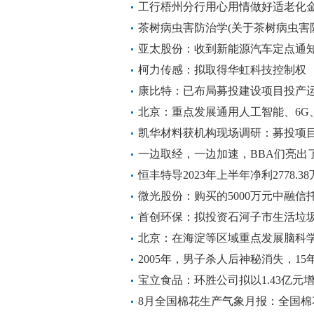
业战略布局
工行梧州分行用心用情做好适老化
茶树病虫害防治学(关于茶树病虫害
亚太股份：收到新能源汽车定点通
柯力传感：拟取得华虹科技控制权
康比特：已布局募投建设项目投产运
不同剂型的产能
北京：重点发展通用人工智能、6G
凯华材料获机构现场调研：募投项目厂
年底建成投产
一边取经，一边加速，BBA们亮出
边加速，BBA们亮出了新能源“剑锋
恒丰特导2023年上半年净利2778.38
们亮出了新能源“剑锋”
微光股份：购买的5000万元中融信
首创环保：拟投资石河子市生活垃
北京：在海淀等区域重点发展脑科
2005年，男子杀人后神秘消失，1
宝立食品：环胜公司拟以1.43亿元
8月全国棉花生产气象月报：全国