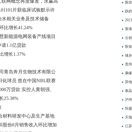
互联网概念再度爆发，永赢高
于华
新农
期待真正的“星辰大海”
UL01101片获临床试验默示许
么时
跌的
核污染水相关业务及技术储备
20
增长41.24%
少钱
香港
智慧新能源电网装备产线项目
益同
云创
请1.1亿贷款
模型
医保
增长1.37%
吗？
城乡
么报
贵州
公司青岛奔月生物技术有限公
最低
康缘
化球员 曾在中国NBL联赛
童功
异地
00万贷款 实控人黄朝强、
吗？
泰晶
5.38%
股份
泸州
故
​恒
复合材料研发中心及生产基地
公司
天瑞
和股份8月销售收入环比增加
检测
江苏