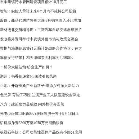
市丰州镇污水管网建设项目预计10月完工
智能：实控人承诺未来6个月内不减持公司股份
股份：商品代鸡苗售价大涨 8月销售收入环比增加
新材进北交所辅导期：主营汽车自动变速器摩擦片
销 上半年净利增速达138%
发改委外资司举行中资境外债市场与政策交流会
数据与浪潮信息签订元脑计划战略合作协议：在大
开发等方向进行深入的技术合作
率债发行结果】23天津60票面利率为2.5800%
：棉价大幅波动 纺企生产如何？
润州：书香传递文化 阅读引领风尚
岳池：开辟蚕桑产业新路子 增添乡村振兴新活力
色品牌 育能工巧匠 兰溪产业工人队伍建设走深走
八方：政策发力显成效 内外棉价齐回落
光电(688401.SH)609万股限售股份将于9月18日上
通
矿机拟斥资3300万至4950万元回购股份
板冠石科技：公司功能性器件产品仅有小部分应用