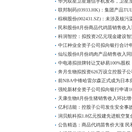
华为双星卫星通信手机发布，卫星
端装备经理称：中国星网建设加速，
联邦制药(03933.HK)：集团产品T
可
棕榈股份(002431.SZ)：未涉及
民和股份8月份商品代鸡苗销售收入环比
科润智控：拟投资2亿元现金建设
扩大产能及区域辐射能力
中江种业全资子公司拟向银行合计申
仙坛股份8月份鸡肉产品销售收入同比
中电港拟挂牌转让艾矽易100%股权
奔月生物拟投资626万设立控股子
司 持股62.6%
前NBA中锋哈雷尔森正式成为日本归
打球
强纶新材全资子公司拟向银行申请10
黄昊辰、方惠会提供连带责任保证
天康生物8月份生猪销售收入环比增长2
亿利洁能：控股子公司发生安全事
润贝航科拟1.8亿元投建先进航空
公告精选：商品代鸡苗售价大涨 民