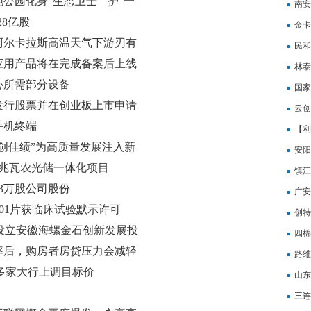
公园化身“生态卫士” 护“一
南安
28亿股
金卡
阿尔卡拉斯高温天气下游刃有
民和
应用产品将在完成备案后上线
41%
林泰
心所需部分设备
研产
国家
发行股票并在创业板上市申请
云创
手机终端
模型
【利
创佳绩”为高质量发展注入新
安阳
0兆瓦农光储一体化项目
镇江
3万股公司股份
广安
1101片获临床试验默示许可
创特
参与设立安徽海螺金石创新发展投
实
四棉
率后，购房者房贷压力会减轻
路维
在即 多家大行上调目标价
市流
山东
三连