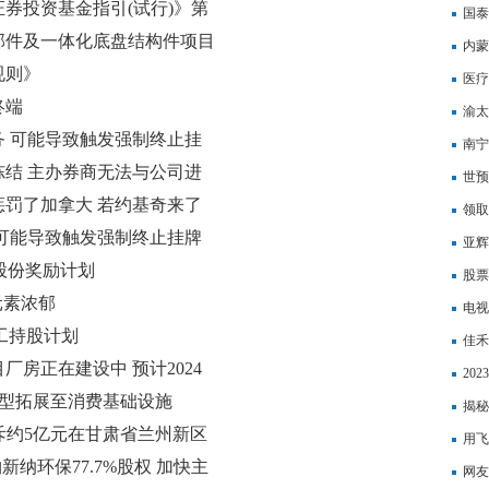
券投资基金指引(试行)》第
保新
国泰
部件及一体化底盘结构件项目
0.0
内蒙
规则》
退休
医疗
终端
以报
渝太
 可能导致触发强制终止挂
南宁
结 主办券商无法与公司进
节·
世预
罚了加拿大 若约基奇来了
罗成
领取
可能导致触发强制终止挂牌
样？
亚辉
年股份奖励计划
疗器
股票
元素浓郁
看什
电视
年员工持股计划
佳禾
房正在建设中 预计2024
20
类型拓展至消费基础设施
揭秘
电拟斥约5亿元在甘肃省兰州新区
读系
用飞
收购新纳环保77.7%股权 加快主
网友