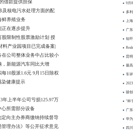
元的借款提供担保
9月
时不涉及核电污水处理方面的配
电概
多利
及海鲜养殖业务
结构
上海
司产能正在逐步提升
广东
500万股限制性股票激励计划 授
汽车
短纤
材料产业园项目已完成备案|
Re
能业务在公司整体业务中占比较小
昆明
7万辆，新能源汽车同比大增
最高
度拟每10股派1.6元 9月15日除权
车评
感染健康提示
20
休年
骏创
年上半年公司亏损125.97万
金红
“杯
中心所需部分设备
球了
广东
约定向主办券商缴纳持续督导
金使
华为
易管理办法》等公开征求意见
概念
四川