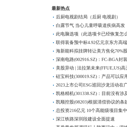
最新热点
后厨电视剧结局（后厨 电视剧）
白露节气 当心儿童呼吸道疾病高发
此电脑选项（此选项卡已经恢复怎
联得装备预中标4.92亿元京东方高
海新能科拟挂牌转让美方焦化70%
深南电路(002916.SZ)：FC-B
端顺利完成认证，部分中高阶产品
美股异动 | 法拉第未来(FFUE,US
硅宝科技(300019.SZ)：产品可以
2023上市公司ESG巡回沙龙活动
乡村振兴
凯格精机(301338.SZ)：目前没
凯顺控股(08203)根据清偿协议的条
份
总投资216亿元 10个高能级项目
深江铁路深圳段建设全面提速