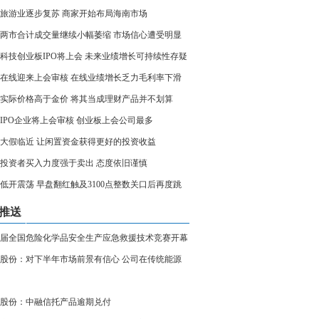
旅游业逐步复苏 商家开始布局海南市场
两市合计成交量继续小幅萎缩 市场信心遭受明显
科技创业板IPO将上会 未来业绩增长可持续性存疑
在线迎来上会审核 在线业绩增长乏力毛利率下滑
实际价格高于金价 将其当成理财产品并不划算
家IPO企业将上会审核 创业板上会公司最多
大假临近 让闲置资金获得更好的投资收益
投资者买入力度强于卖出 态度依旧谨慎
低开震荡 早盘翻红触及3100点整数关口后再度跳
推送
届全国危险化学品安全生产应急救援技术竞赛开幕
股份：对下半年市场前景有信心 公司在传统能源
和新能源车厂都有供货
股份：中融信托产品逾期兑付