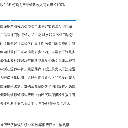
入新动力
股份8月份鸡肉产品销售收入同比增长1.37%
医保备案流程怎么办理？医保异地就医可以报销
居民医保门诊报销方式一览 城乡居民医保门诊怎
销?
门诊报销起付线如何计算？医保换门诊会重新计算
23年四川最低工资标准是多少？四川省最低工资是多
一个月？
最低工资标准2023年最新能拿多少钱？贵州工资有
工资标准吗？
23年浙江退休年龄新规是几岁（浙江男女职工法定退
龄）
古医保报销比例、返钱金额是多少？2023年内蒙古
人员医保新规
医保报销比例、返钱金额是多少？四川退休人员医
规2023年最新标准
保险能够报销哪些费用？自己买医疗保险生孩子可
销吗？
失业补助金养老金会变少吗?领取失业金会怎么
首店经济持续引领全国 汽车消费迎来一波热潮