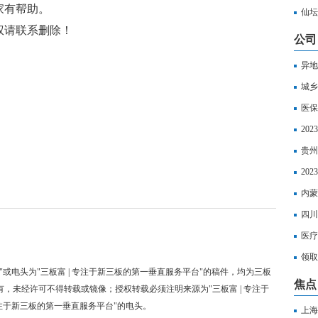
家有帮助。
展注
仙坛
权请联系删除！
公司
异地
吗？
城乡
么报
医保
吗？
20
少钱
贵州
最低
20
休年
内蒙
退休
四川
保新
医疗
以报
领取
"或电头为"三板富 | 专注于新三板的第一垂直服务平台"的稿件，均为三板
样？
焦点
有，未经许可不得转载或镜像；授权转载必须注明来源为"三板富 | 专注于
专注于新三板的第一垂直服务平台"的电头。
上海