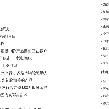
海南
沪深
打击
德福
全美
么解决）
金豆
端模组项目
21
股权
国庆
GA封装基板中阶产品目前已在客户
机构
已进入送样阶段
)高开低走 一度涨超8%
沪指
应用于BC电池
水
精彩
在广州举行，多路大咖论道助力
有涉及光刻胶相关的产品
第三
款发行合共684.98万股酬金股
苏轴
集中签约成都高新区
车厂
转发
微光