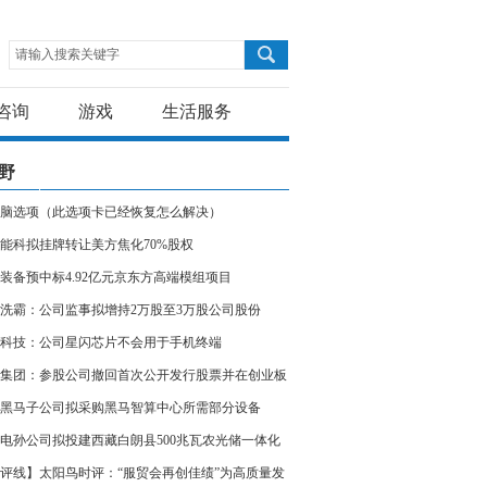
请输入搜索关键字
咨询
游戏
生活服务
野
脑选项（此选项卡已经恢复怎么解决）
能科拟挂牌转让美方焦化70%股权
装备预中标4.92亿元京东方高端模组项目
洗霸：公司监事拟增持2万股至3万股公司股份
科技：公司星闪芯片不会用于手机终端
集团：参股公司撤回首次公开发行股票并在创业板
申请文件
黑马子公司拟采购黑马智算中心所需部分设备
电孙公司拟投建西藏白朗县500兆瓦农光储一体化
评线】太阳鸟时评：“服贸会再创佳绩”为高质量发