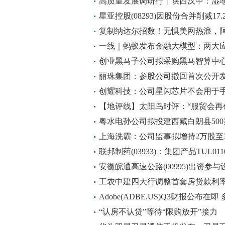
高质量发展调研行丨陕西汉中：湿地
泓清水永续北上”
星亚控股(08293)因股份合并削减17.
复制纳达尔招数！无惧美网热浪，
余！
一线｜蚂蚁发布金融大模型：两大
创业黑马子公司拟采购黑马智算中
丽珠集团：参股公司撤回首次公开
文件
创耀科技：公司星闪芯片不会用于
【地评线】太阳鸟时评：“服贸会再
动力
粤水电孙公司拟投建西藏白朗县50
上海洗霸：公司监事拟增持2万股至
联邦制药(03933)：集团产品TUL0
安徽皖通高速公路(00995)出资
资基金
工农中建四大行调整首套房贷款利
多少？
Adobe(ADBE.US)Q3财报公布
“认房不认贷”等待“限购放开”接力