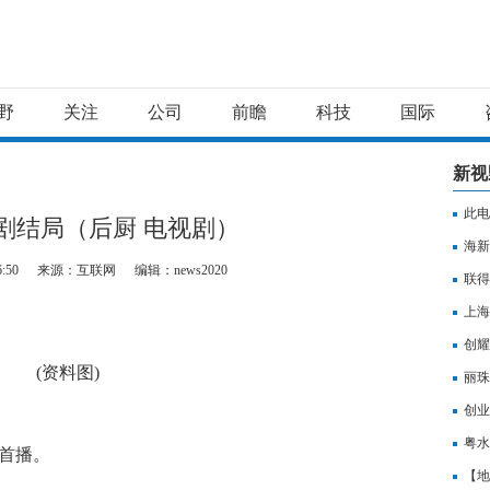
野
关注
公司
前瞻
科技
国际
新视
此电
剧结局（后厨 电视剧）
海新
6:50
来源：互联网
编辑：news2020
联得
上海
创耀
(资料图)
丽珠
上市
创业
粤水
首播。
项目
【地