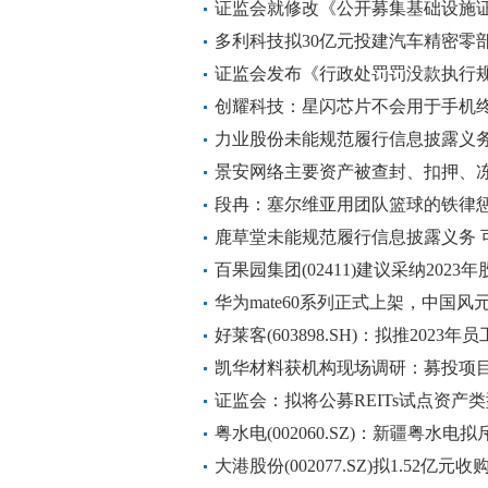
证监会就修改《公开募集基础设施证
五十条公开征求意见
多利科技拟30亿元投建汽车精密零
证监会发布《行政处罚罚没款执行
创耀科技：星闪芯片不会用于手机
力业股份未能规范履行信息披露义务
牌
景安网络主要资产被查封、扣押、冻
行日常沟通
段冉：塞尔维亚用团队篮球的铁律惩
鹿草堂未能规范履行信息披露义务 
百果园集团(02411)建议采纳2023
华为mate60系列正式上架，中国风
好莱客(603898.SH)：拟推2023
凯华材料获机构现场调研：募投项目厂
年底建成投产
证监会：拟将公募REITs试点资产
粤水电(002060.SZ)：新疆粤水
投资建设100兆瓦新能源发电项目
大港股份(002077.SZ)拟1.52亿元