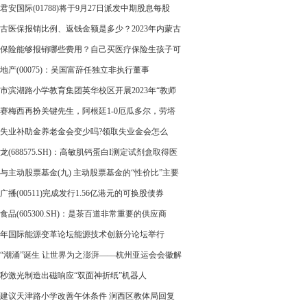
规2023年最新标准
君安国际(01788)将于9月27日派发中期股息每股
1港元
古医保报销比例、返钱金额是多少？2023年内蒙古
人员医保新规
保险能够报销哪些费用？自己买医疗保险生孩子可
销吗？
地产(00075)：吴国富辞任独立非执行董事
市滨湖路小学教育集团英华校区开展2023年“教师
爱生日”主题活动
赛梅西再扮关键先生，阿根廷1-0厄瓜多尔，劳塔
反面典型
失业补助金养老金会变少吗?领取失业金会怎么
龙(688575.SH)：高敏肌钙蛋白I测定试剂盒取得医
械注册证
与主动股票基金(九) 主动股票基金的“性价比”主要
么?
广播(00511)完成发行1.56亿港元的可换股债券
食品(605300.SH)：是茶百道非常重要的供应商
23年国际能源变革论坛能源技术创新分论坛举行
“潮涌”诞生 让世界为之澎湃——杭州亚运会会徽解
列
秒激光制造出磁响应“双面神折纸”机器人
建议天津路小学改善午休条件 涧西区教体局回复