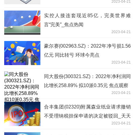
2023-04-21
增19.2% 全球热头条
实控人接连套现近85亿，完美世界难
言“完美”_焦点热闻
2023-04-21
豪尔赛(002963.SZ)：2022年净亏损1.56
亿元 同比转亏 环球今亮点
2023-04-21
同大股份(300321.SZ)：2022年净利润同
比增长258.89% 拟10派0.35元 焦点观察
2023-04-21
合丰集团(02320)附属森业纸业请求撤销
不受理纳税担保申请的决定被驳回_天天
2023-04-21
视讯