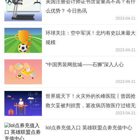
美国注册会计师证书含金量高不高？有什
么优势？ 今日热讯
2023-04-21
环球关注：空中军演！北约有史以来最大
规模
2023-04-21
“中国男装网批城——石狮”深入人心
2023-04-21
世界观天下！火灾外的长峰医院丨曾因抢
救欠妥被判担责，篡改病历致医疗过错无
2023-04-21
法鉴定
lol点券充值入口 英雄联盟点劵充值中心