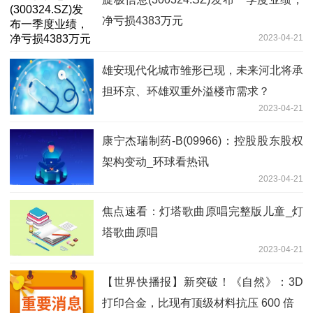
净亏损4383万元
2023-04-21
雄安现代化城市雏形已现，未来河北将承
担环京、环雄双重外溢楼市需求？
2023-04-21
康宁杰瑞制药-B(09966)：控股股东股权
架构变动_环球看热讯
2023-04-21
焦点速看：灯塔歌曲原唱完整版儿童_灯
塔歌曲原唱
2023-04-21
【世界快播报】新突破！《自然》：3D
打印合金，比现有顶级材料抗压 600 倍