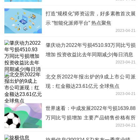
打造“规模化”师资运营，好多素教首次展
示 “智能化派师平台” 热点聚焦
2023-04-21
肇庆动力2022年亏损4510.93万同比亏损
增加 投资收益比去年同期减少|每日消息
2023-04-21
北交所2022年报出炉的9成上市公司派
现：红金额达23.61亿元 全球焦点
2023-04-21
世界速看：中成发展2022年亏损1639.88
万同比亏损增加 主要产品销售价格有所
2023-04-21
下降
旋极信息(300324.SZ)发布一季度业绩，