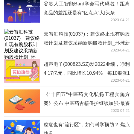
谷歌人工智能Bard学会写代码啦！距离
竞品的差距还是有“亿点点”大|头条
2023-04-21
云智汇科技(01037)：建议终止现有购股
权计划及建议采纳新购股权计划_环球新
2023-04-21
资讯
超声电子(000823.SZ)发2022业绩，净利
4.17亿元，同比增长10.94%，每10股派1
2023-04-21
元
《“十四五“中医药文化弘扬工程实施方
案》公布 中医药古籍保护继续加强-最资
2023-04-21
讯
癌症也有“流行区”，如何科学预防？ 焦点
热讯