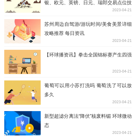
银、欧元、英镑、日元、瑞郎交易点位技
2023-04-21
术分析及预测
苏州周边自驾游/游玩时间/美食美景详细
攻略推荐 每日资讯
2023-04-21
【环球播资讯】拳击全国锦标赛产生四强
2023-04-21
葡萄可以用小苏打洗吗 葡萄洗了可以放
多久
2023-04-21
新型超滤分离法“降伏”核废料镅 环球微动
态
2023-04-21