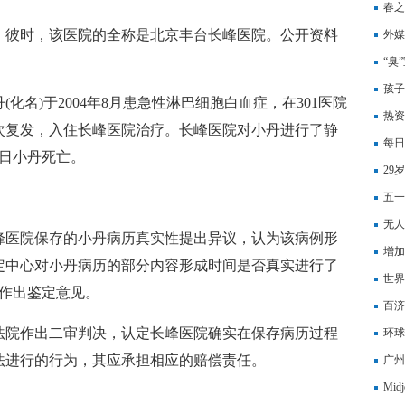
点
春之
2月。彼时，该医院的全称是北京丰台长峰医院。公开资料
外媒
兰加
“臭
孩子
化名)于2004年8月患急性淋巴细胞白血症，在301医院
热资
情再次复发，入住长峰医院治疗。长峰医院对小丹进行了静
人，
每日
2日小丹死亡。
29
乙烯
五一
无人
峰医院保存的小丹病历真实性提出异议，认为该病例形
流出
增加
定中心对小丹病历的部分内容形成时间是否真实进行了
世界
心作出鉴定意见。
质量
百济
中级法院作出二审判决，认定长峰医院确实在保存病历过程
到主
环球
法进行的行为，其应承担相应的赔偿责任。
蓝色
广州
Mid
】