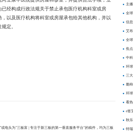
花板
主播
为已经构成行政法规关于禁止承包医疗机构科室或房
全球
动，以及医疗机构将科室或房屋承包给其他机构，并以
频调
信息
性规定。
资租
艾布
可上
全球
来越
焦点
系”
中科
同比
环球
润2
三大
脆柿
环球
学科
看热
增加
e签
秋乐
"或电头为"三板富 | 专注于新三板的第一垂直服务平台"的稿件，均为三板
单需
特瑞