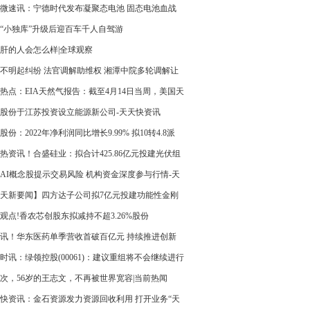
攻击曝光 全球快播报
微速讯：宁德时代发布凝聚态电池 固态电池血战
 且看鹿死谁手！
“小独库”升级后迎百车千人自驾游
肝的人会怎么样|全球观察
不明起纠纷 法官调解助维权 湘潭中院多轮调解让
名劳动者拿到工资_今日关注
热点：EIA天然气报告：截至4月14日当周，美国天
库存总量为19300亿立方英尺，较此前一周增加750
股份于江苏投资设立能源新公司-天天快资讯
方英尺，较去年同期增加4880亿立方英尺，同比增
股份：2022年净利润同比增长9.99% 拟10转4.8派
3.8%，同时较5年均值高3290亿立方英尺，增幅
元
热资讯！合盛硅业：拟合计425.86亿元投建光伏组
5%
光伏玻璃及高纯晶硅项目
AI概念股提示交易风险 机构资金深度参与行情-天
讯
天新要闻】四方达子公司拟7亿元投建功能性金刚
产基地项目
观点!香农芯创股东拟减持不超3.26%股份
讯！华东医药单季营收首破百亿元 持续推进创新
投入
时讯：绿领控股(00061)：建议重组将不会继续进行
21日复牌
次，56岁的王志文，不再被世界宽容|当前热闻
快资讯：金石资源发力资源回收利用 打开业务“天