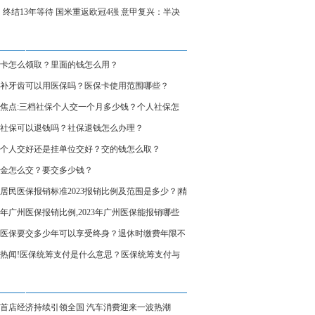
3！终结13年等待 国米重返欧冠4强 意甲复兴：半决
演米兰德比
卡怎么领取？里面的钱怎么用？
补牙齿可以用医保吗？医保卡使用范围哪些？
焦点:三档社保个人交一个月多少钱？个人社保怎
询？
社保可以退钱吗？社保退钱怎么办理？
个人交好还是挂单位交好？交的钱怎么取？
金怎么交？要交多少钱？
居民医保报销标准2023报销比例及范围是多少？|精
23年广州医保报销比例,2023年广州医保能报销哪些
医保要交多少年可以享受终身？退休时缴费年限不
么办？ 观点
热闻!医保统筹支付是什么意思？医保统筹支付与
个人账户的区别
首店经济持续引领全国 汽车消费迎来一波热潮