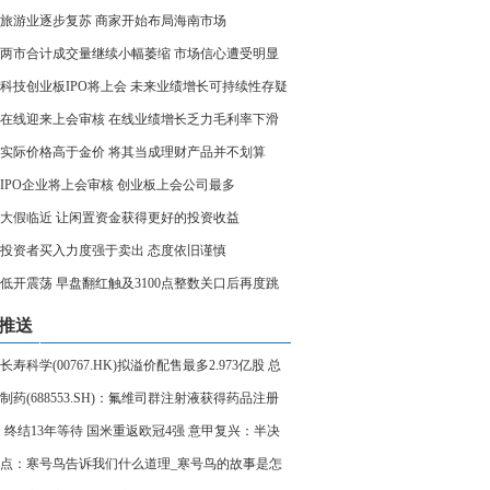
旅游业逐步复苏 商家开始布局海南市场
两市合计成交量继续小幅萎缩 市场信心遭受明显
科技创业板IPO将上会 未来业绩增长可持续性存疑
在线迎来上会审核 在线业绩增长乏力毛利率下滑
实际价格高于金价 将其当成理财产品并不划算
家IPO企业将上会审核 创业板上会公司最多
大假临近 让闲置资金获得更好的投资收益
投资者买入力度强于卖出 态度依旧谨慎
低开震荡 早盘翻红触及3100点整数关口后再度跳
推送
长寿科学(00767.HK)拟溢价配售最多2.973亿股 总
456.77万港元 世界热议
制药(688553.SH)：氟维司群注射液获得药品注册
 环球实时
3！终结13年等待 国米重返欧冠4强 意甲复兴：半决
演米兰德比
点：寒号鸟告诉我们什么道理_寒号鸟的故事是怎