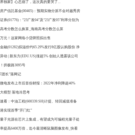
界独家】心态崩了，这次真的要哭了...
房产信託基金(00405)：预期实物分派不会对越秀房
金的业务及经营产生任何重大负面影响_全球要闻
证券(01776)：“23广发04”及“23广发05”利率分别为
6%和3.21%|天天快看
高考分数怎么换算_海南高考分数怎么算
00万元！这家网络小贷牌照拟出售
金融(01282)拟溢价约65.29%发行8亿股认购股份 净
2.247亿港元_焦点讯息
异动 | 新东方(EDU.US)涨超5% 创始人透露该公司
布局文旅产业 环球快讯
！拱极路3095号
军团长”落网记
微电发布上市后首份财报：2022年净利降超40%
大模型 落地冷思考
速看：中油工程(600339.SH)计提、转回减值准备
少公司2022年利润总额7.11亿元
港实现首季“开门红”
量子光源在芯片上集成，有望成为可编程光量子处
基本组件
率提高6400万倍，迄今最清晰鼠脑图像发布_快看