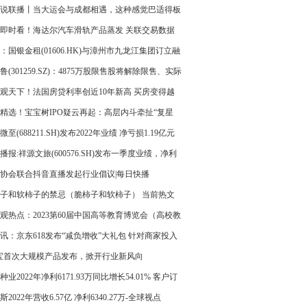
”
说联播丨当大运会与成都相遇，这种感觉巴适得板
即时看！海达尔汽车滑轨产品蒸发 关联交易数据
整或会计基础薄弱
：国银金租(01606.HK)与漳州市九龙江集团订立融
赁安排
鲁(301259.SZ)：4875万股限售股将解除限售、实际
市流通的为2726.25万股_今日精选
观天下！法国房贷利率创近10年新高 买房变得越
难
精选！宝宝树IPO疑云再起：高层内斗牵扯“复星
 自辩正常经营
微至(688211.SH)发布2022年业绩 净亏损1.19亿元
由盈转亏 每日消息
播报:祥源文旅(600576.SH)发布一季度业绩，净利
483万元
协会联合抖音直播发起行业倡议|每日快播
子和软柿子的禁忌（脆柿子和软柿子） 当前热文
观热点：2023第60届中国高等教育博览会（高校教
研设备展 ）
讯：京东618发布“减负增收”大礼包 针对商家投入
20%、运营成本降低30%
宝首次大规模产品发布，掀开行业新风向
种业2022年净利6171.93万同比增长54.01% 客户订
求旺盛
斯2022年营收6.57亿 净利6340.27万-全球视点