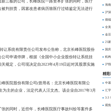
陆新三板的公司，长峰医院一路资本扩张的同时，医疗
海南
位被判担责，因篡改患者病历致医疗过错鉴定无法进行
沪深
打击
德福
全美
金豆
21
份转让系统有限责任公司发布公告称，北京长峰医院股份
国庆
向公司申请停牌，根据《全国中小企业股份转让系统挂
机构
规定，公司现决定自2023年4月19日起对其股票实施
沪指
水
精彩
长峰医院股份有限公司(曾用名：北京长峰医院有限公
中基
卫生为主的企业，法定代表人汪文杰。该企业自2017年3月
筹1
汇宇
证书
3-
赛上
观焦
扩张的同时，近些年，长峰医院医疗事故纠纷等案件多