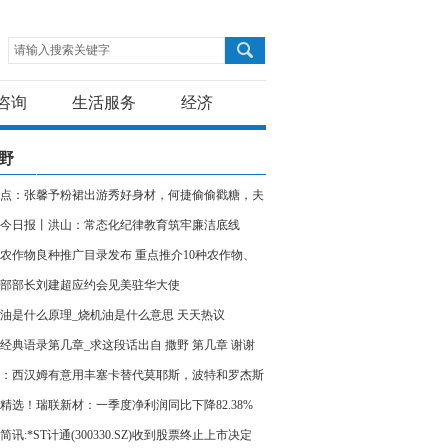
请输入搜索关键字
咨询
生活服务
经济
野
点：张馨予粉裙出游秀好身材，何捷偷偷戳糖，夫
爱羡慕
今日报丨洪山：常态化纪律教育筑牢廉洁底线
农作物良种推广目录发布 重点推介10种农作物、
1个优良品种
部部长刘建超应约会见美驻华大使
油是什么原理_烧机油是什么意思 天天热议
经典语录第几章_求这段话出自 撒野 第几章 谢谢
：西汉姆有意用丰塞卡替代莫耶斯，波特和罗杰斯
考虑范围
精选！瑞联新材：一季度净利润同比下降82.38%
简讯:*ST计通(300330.SZ)收到股票终止上市决定