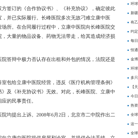
击”
环球
双方签订的《合作协议书》、《补充协议》，确定彼此
开启
新疆
宜，并已实际履行。长峰医院多次无故刁难立康中医
有乙
营场所。在合同履行过程中，立康中医院向长峰医院交
约定
院，大量的物品设备、药物无法带走，给其造成经济损
16
每日
然气
恒通
医院答辩中极力否认存在出租和外包的情况，法院还是
亿立
金博
幅3
2.5
环球
20.
件、
多只
科室包给立康中医院经营，违反《医疗机构管理条例》
天时
【天
书》及《补充协议书》无效。对此，长峰医院、立康中
石生
今日
相应的民事责任。
热资
院均提出上诉。2008年6月2日，北京市二中院作出二
研发
全球
4月
这一
全球
院向立康中医院提供房屋和诊室，并提供合法手续，立