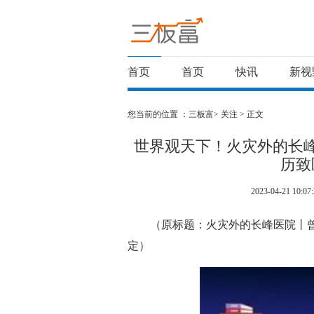
首页
首页
快讯
新视
您当前的位置 ：
三板富>
关注
> 正文
世界观天下！火灾外的长
历致
2023-04-21 10:07:
（原标题：火灾外的长峰医院丨
定）