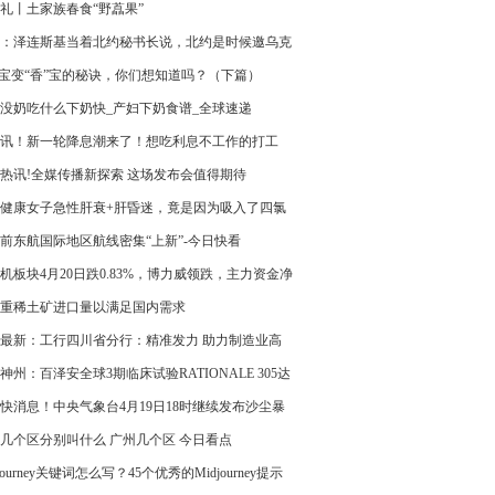
礼丨土家族春食“野藠果”
：泽连斯基当着北约秘书长说，北约是时候邀乌克
入了
”宝变“香”宝的秘诀，你们想知道吗？（下篇）
没奶吃什么下奶快_产妇下奶食谱_全球速递
讯！新一轮降息潮来了！想吃利息不工作的打工
醒醒！
热讯!全媒传播新探索 这场发布会值得期待
岁健康女子急性肝衰+肝昏迷，竟是因为吸入了四氯
-焦点热讯
前东航国际地区航线密集“上新”-今日快看
机板块4月20日跌0.83%，博力威领跌，主力资金净
8.74亿元_环球简讯
重稀土矿进口量以满足国内需求
最新：工行四川省分行：精准发力 助力制造业高
发展
神州：百泽安全球3期临床试验RATIONALE 305达
要终点|快消息
快消息！中央气象台4月19日18时继续发布沙尘暴
预警
几个区分别叫什么 广州几个区 今日看点
journey关键词怎么写？45个优秀的Midjourney提示