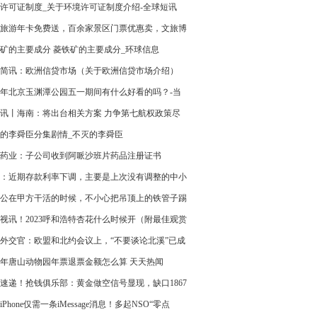
享-世界热推荐
许可证制度_关于环境许可证制度介绍-全球短讯
旅游年卡免费送，百余家景区门票优惠卖，文旅博
线上直播间惊喜多_天天滚动
矿的主要成分 菱铁矿的主要成分_环球信息
简讯：欧洲信贷市场（关于欧洲信贷市场介绍）
23年北京玉渊潭公园五一期间有什么好看的吗？-当
讯
讯丨海南：将出台相关方案 力争第七航权政策尽
地
的李舜臣分集剧情_不灭的李舜臣
药业：子公司收到阿哌沙班片药品注册证书
：近期存款利率下调，主要是上次没有调整的中小
补充下调
公在甲方干活的时候，不小心把吊顶上的铁管子踢
了，划伤了展厅里最贵的电视
视讯！2023呼和浩特杏花什么时候开（附最佳观赏
外交官：欧盟和北约会议上，“不要谈论北溪”已成
成文的规矩-天天讯息
23年唐山动物园年票退票金额怎么算 天天热闻
速递！抢钱俱乐部：黄金做空信号显现，缺口1867
中！
iPhone仅需一条iMessage消息！多起NSO“零点