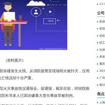
3-
赛上
公司
医保
医院
动态
么查
职工
社保
养老
(资料图片)
重庆
院部东楼发生火情。从消防接警至现场明火被扑灭，仅用
选
20
伤亡情况却十分严重。
费用
广州
满怎
每日
医院火灾事故情况通报会。据通报，截至目前，经转院救
医保
焦点
院院长等多人已因涉嫌重大责任事故罪被刑拘。
上海