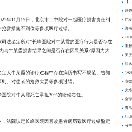
样的
【世
越秀
22年11月15日，北京市二中院对一起医疗损害责任纠
产基
广发
在抢救措施不到位等多项医疗过错。
3.0
海南
11
家司法鉴定所对“长峰医院对牛某霞的医疗行为是否存在
宝新
为与牛某霞损害结果之间是否存在因果关系?原因力大
筹约
美股
正在
短讯
鉴定人牛某霞的诊疗过程中存在病历书写不规范、告知
“水
原则、对患者的抢救欠妥等多项过错。
赛微
火爆
医院对牛某霞死亡承担30%的赔偿责任。
全球
】
将减
青岛
纠缠
中，法院认定长峰医院因篡改患者病历致医疗过错鉴定
理器
分辨