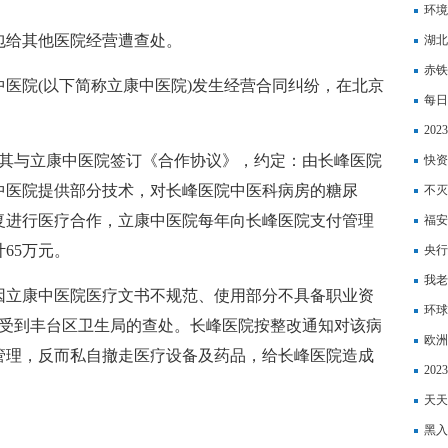
词分
环境
包给其他医院经营遭查处。
湖北
览会
赤铁
康中医院(以下简称立康中医院)发生经营合同纠纷，在北京
每日
20
3日，其与立康中医院签订《合作协议》，约定：由长峰医院
前资
快资
中医院提供部分技术，对长峰医院中医科病房的糖尿
早落
不灭
复进行医疗合作，立康中医院每年向长峰医院支付管理
福安
65万元。
央行
银行
我老
因立康中医院医疗文书不规范、使用部分不具备职业资
下来
环球
6日受到丰台区卫生局的查处。长峰医院按整改通知对该病
期）
欧洲
管理，反而私自撤走医疗设备及药品，给长峰医院造成
为不
20
天天
进行
黑入