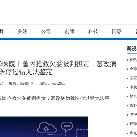
野
关注
公司
前瞻
科技
国际
新视
观热
峰医院丨曾因抢救欠妥被判担责，篡改病
妻恩
全球
医疗过错无法鉴定
国家
24
来源：顶端新闻
编辑：news2020
24
中联
烧机
曾因抢救欠妥被判担责，篡改病历致医疗过错无法鉴
撒野
卫报
也在
环球
焦点